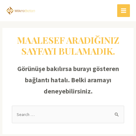
İçeriğe
atla
MAIN
MEN
MAALESEF ARADIĞINIZ
SAYFAYI BULAMADIK.
Görünüşe bakılırsa burayı gösteren
bağlantı hatalı. Belki aramayı
deneyebilirsiniz.
Search
for: